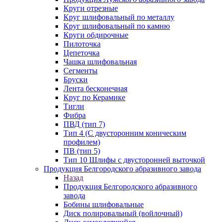
Круги отрезные
Круг шлифовальный по металлу
Круг шлифовальный по камню
Круги обдирочные
Пилоточка
Цепеточка
Чашка шлифовальная
Сегменты
Бруски
Лента бесконечная
Круг по Керамике
Тигли
Фибра
ПВД (тип 7)
Тип 4 (С двусторонним коническим
профилем)
ПВ (тип 5)
Тип 10 Шлифы с двусторонней выточкой
Продукция Белгородского абразивного завода
Назад
Продукция Белгородского абразивного
завода
Бобины шлифовальные
Диск полировальный (войлочный)