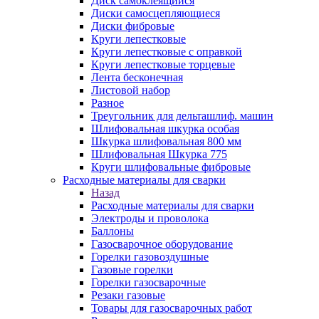
Диск самоклеящийся
Диски самосцепляющиеся
Диски фибровые
Круги лепестковые
Круги лепестковые с оправкой
Круги лепестковые торцевые
Лента бесконечная
Листовой набор
Разное
Треугольник для дельташлиф. машин
Шлифовальная шкурка особая
Шкурка шлифовальная 800 мм
Шлифовальная Шкурка 775
Круги шлифовальные фибровые
Расходные материалы для сварки
Назад
Расходные материалы для сварки
Электроды и проволока
Баллоны
Газосварочное оборудование
Горелки газовоздушные
Газовые горелки
Горелки газосварочные
Резаки газовые
Товары для газосварочных работ