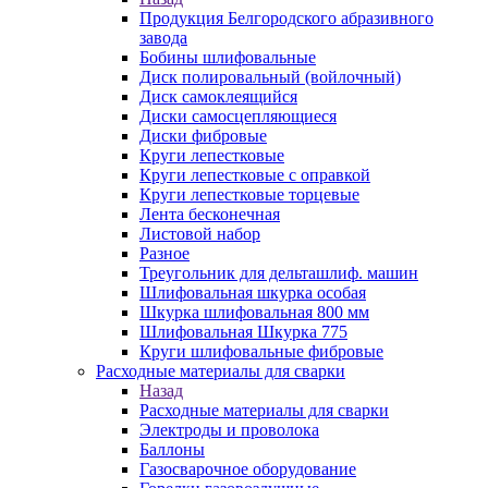
Продукция Белгородского абразивного
завода
Бобины шлифовальные
Диск полировальный (войлочный)
Диск самоклеящийся
Диски самосцепляющиеся
Диски фибровые
Круги лепестковые
Круги лепестковые с оправкой
Круги лепестковые торцевые
Лента бесконечная
Листовой набор
Разное
Треугольник для дельташлиф. машин
Шлифовальная шкурка особая
Шкурка шлифовальная 800 мм
Шлифовальная Шкурка 775
Круги шлифовальные фибровые
Расходные материалы для сварки
Назад
Расходные материалы для сварки
Электроды и проволока
Баллоны
Газосварочное оборудование