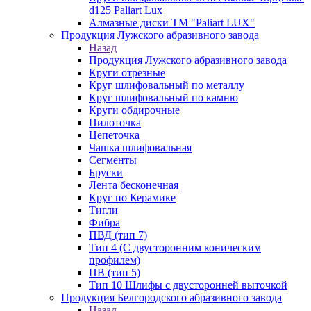
d125 Paliart Lux
Алмазные диски ТМ "Paliart LUX"
Продукция Лужского абразивного завода
Назад
Продукция Лужского абразивного завода
Круги отрезные
Круг шлифовальный по металлу
Круг шлифовальный по камню
Круги обдирочные
Пилоточка
Цепеточка
Чашка шлифовальная
Сегменты
Бруски
Лента бесконечная
Круг по Керамике
Тигли
Фибра
ПВД (тип 7)
Тип 4 (С двусторонним коническим
профилем)
ПВ (тип 5)
Тип 10 Шлифы с двусторонней выточкой
Продукция Белгородского абразивного завода
Назад