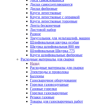
Диск самоклеящийся
Диски самосцепляющиеся
Диски фибровые
Круги лепестковые
Круги лепестковые с оправкой
Круги лепестковые торцевые
Лента бесконечная
Листовой набор
Разное
Треугольник для дельташлиф. машин
Шлифовальная шкурка особая
Шкурка шлифовальная 800 мм
Шлифовальная Шкурка 775
Круги шлифовальные фибровые
Расходные материалы для сварки
Назад
Расходные материалы для сварки
Электроды и проволока
Баллоны
Газосварочное оборудование
Горелки газовоздушные
Газовые горелки
Горелки газосварочные
Резаки газовые
Товары для газосварочных работ