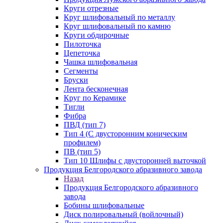
Круги отрезные
Круг шлифовальный по металлу
Круг шлифовальный по камню
Круги обдирочные
Пилоточка
Цепеточка
Чашка шлифовальная
Сегменты
Бруски
Лента бесконечная
Круг по Керамике
Тигли
Фибра
ПВД (тип 7)
Тип 4 (С двусторонним коническим
профилем)
ПВ (тип 5)
Тип 10 Шлифы с двусторонней выточкой
Продукция Белгородского абразивного завода
Назад
Продукция Белгородского абразивного
завода
Бобины шлифовальные
Диск полировальный (войлочный)