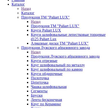
Каталог
Назад
Каталог
Продукция ТМ "Paliart LUX"
Назад
Продукция ТМ "Paliart LUX"
Круги Paliart LUX
Круги шлифовальные лепестковые торцевые
d125 Paliart Lux
Алмазные диски ТМ "Paliart LUX"
Продукция Лужского абразивного завода
Назад
Продукция Лужского абразивного завода
Круги отрезные
Круг шлифовальный по металлу
Круг шлифовальный по камню
Круги обдирочные
Пилоточка
Цепеточка
Чашка шлифовальная
Сегменты
Бруски
Лента бесконечная
Круг по Керамике