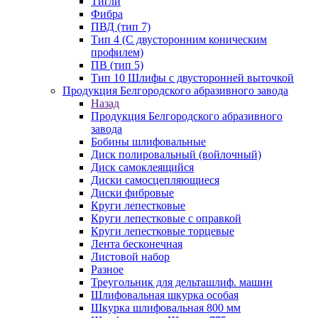
Тигли
Фибра
ПВД (тип 7)
Тип 4 (С двусторонним коническим
профилем)
ПВ (тип 5)
Тип 10 Шлифы с двусторонней выточкой
Продукция Белгородского абразивного завода
Назад
Продукция Белгородского абразивного
завода
Бобины шлифовальные
Диск полировальный (войлочный)
Диск самоклеящийся
Диски самосцепляющиеся
Диски фибровые
Круги лепестковые
Круги лепестковые с оправкой
Круги лепестковые торцевые
Лента бесконечная
Листовой набор
Разное
Треугольник для дельташлиф. машин
Шлифовальная шкурка особая
Шкурка шлифовальная 800 мм