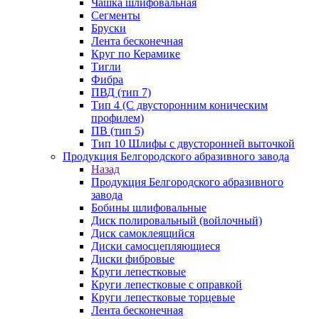
Чашка шлифовальная
Сегменты
Бруски
Лента бесконечная
Круг по Керамике
Тигли
Фибра
ПВД (тип 7)
Тип 4 (С двусторонним коническим
профилем)
ПВ (тип 5)
Тип 10 Шлифы с двусторонней выточкой
Продукция Белгородского абразивного завода
Назад
Продукция Белгородского абразивного
завода
Бобины шлифовальные
Диск полировальный (войлочный)
Диск самоклеящийся
Диски самосцепляющиеся
Диски фибровые
Круги лепестковые
Круги лепестковые с оправкой
Круги лепестковые торцевые
Лента бесконечная