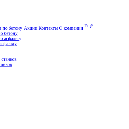
Ещё
Акции
Контакты
О компании
по бетону
асфальту
танков