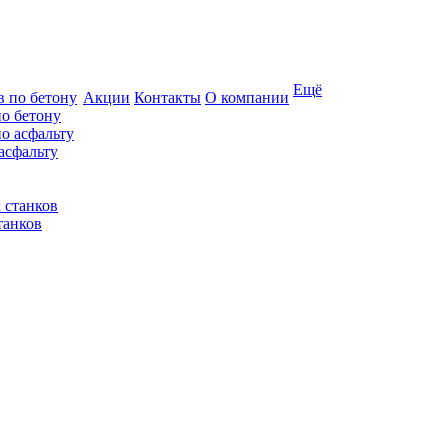
Ещё
Акции
Контакты
О компании
по бетону
асфальту
танков