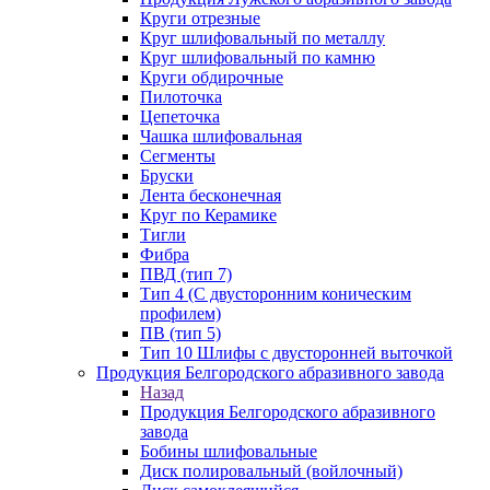
Круги отрезные
Круг шлифовальный по металлу
Круг шлифовальный по камню
Круги обдирочные
Пилоточка
Цепеточка
Чашка шлифовальная
Сегменты
Бруски
Лента бесконечная
Круг по Керамике
Тигли
Фибра
ПВД (тип 7)
Тип 4 (С двусторонним коническим
профилем)
ПВ (тип 5)
Тип 10 Шлифы с двусторонней выточкой
Продукция Белгородского абразивного завода
Назад
Продукция Белгородского абразивного
завода
Бобины шлифовальные
Диск полировальный (войлочный)