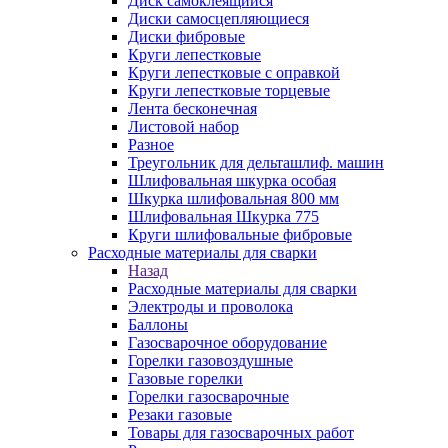
Диск самоклеящийся
Диски самосцепляющиеся
Диски фибровые
Круги лепестковые
Круги лепестковые с оправкой
Круги лепестковые торцевые
Лента бесконечная
Листовой набор
Разное
Треугольник для дельташлиф. машин
Шлифовальная шкурка особая
Шкурка шлифовальная 800 мм
Шлифовальная Шкурка 775
Круги шлифовальные фибровые
Расходные материалы для сварки
Назад
Расходные материалы для сварки
Электроды и проволока
Баллоны
Газосварочное оборудование
Горелки газовоздушные
Газовые горелки
Горелки газосварочные
Резаки газовые
Товары для газосварочных работ