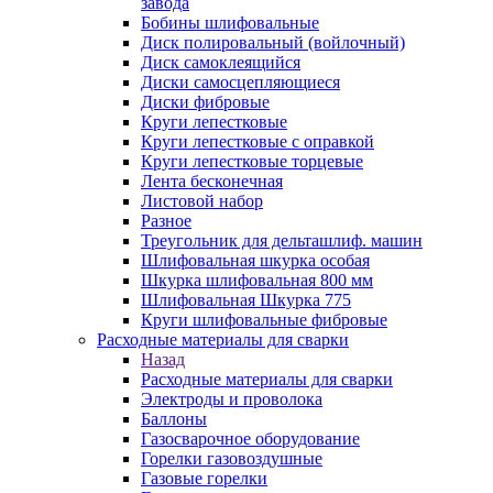
завода
Бобины шлифовальные
Диск полировальный (войлочный)
Диск самоклеящийся
Диски самосцепляющиеся
Диски фибровые
Круги лепестковые
Круги лепестковые с оправкой
Круги лепестковые торцевые
Лента бесконечная
Листовой набор
Разное
Треугольник для дельташлиф. машин
Шлифовальная шкурка особая
Шкурка шлифовальная 800 мм
Шлифовальная Шкурка 775
Круги шлифовальные фибровые
Расходные материалы для сварки
Назад
Расходные материалы для сварки
Электроды и проволока
Баллоны
Газосварочное оборудование
Горелки газовоздушные
Газовые горелки