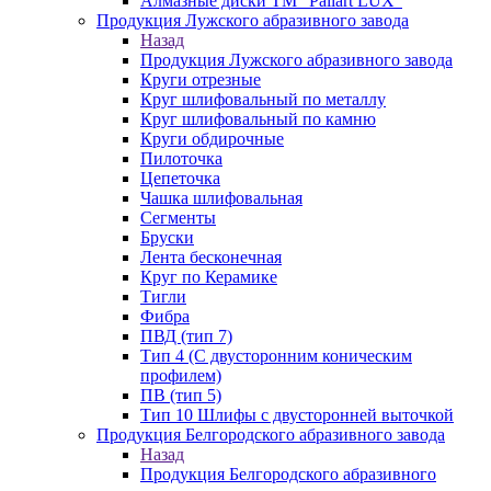
Алмазные диски ТМ "Paliart LUX"
Продукция Лужского абразивного завода
Назад
Продукция Лужского абразивного завода
Круги отрезные
Круг шлифовальный по металлу
Круг шлифовальный по камню
Круги обдирочные
Пилоточка
Цепеточка
Чашка шлифовальная
Сегменты
Бруски
Лента бесконечная
Круг по Керамике
Тигли
Фибра
ПВД (тип 7)
Тип 4 (С двусторонним коническим
профилем)
ПВ (тип 5)
Тип 10 Шлифы с двусторонней выточкой
Продукция Белгородского абразивного завода
Назад
Продукция Белгородского абразивного