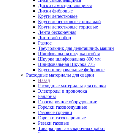
Диск самоклеящийся
Диски самосцепляющиеся
Диски фибровые
Круги лепестковые
Круги лепестковые с оправкой
Круги лепестковые торцевые
Лента бесконечная
Листовой набор
Разное
Треугольник для дельташлиф. машин
Шлифовальная шкурка особая
Шкурка шлифовальная 800 мм
Шлифовальная Шкурка 775
Круги шлифовальные фибровые
Расходные материалы для сварки
Назад
Расходные материалы для сварки
Электроды и проволока
Баллоны
Газосварочное оборудование
Горелки газовоздушные
Газовые горелки
Горелки газосварочные
Резаки газовые
Товары для газосварочных работ