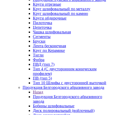
Круги отрезные
Круг шлифовальный по металлу
Круг шлифовальный по камню
Круги обдирочные
Пилоточка
Цепеточка
Чашка шлифовальная
Сегменты
Бруски
Лента бесконечная
Круг по Керамике
Тигли
Фибра
ПВД (тип 7)
Тип 4 (С двусторонним коническим
профилем)
ПВ (тип 5)
Тип 10 Шлифы с двусторонней выточкой
Продукция Белгородского абразивного завода
Назад
Продукция Белгородского абразивного
завода
Бобины шлифовальные
Диск полировальный (войлочный)