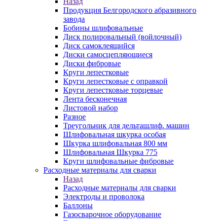
Назад
Продукция Белгородского абразивного
завода
Бобины шлифовальные
Диск полировальный (войлочный)
Диск самоклеящийся
Диски самосцепляющиеся
Диски фибровые
Круги лепестковые
Круги лепестковые с оправкой
Круги лепестковые торцевые
Лента бесконечная
Листовой набор
Разное
Треугольник для дельташлиф. машин
Шлифовальная шкурка особая
Шкурка шлифовальная 800 мм
Шлифовальная Шкурка 775
Круги шлифовальные фибровые
Расходные материалы для сварки
Назад
Расходные материалы для сварки
Электроды и проволока
Баллоны
Газосварочное оборудование