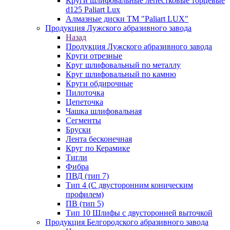
Круги шлифовальные лепестковые торцевые
d125 Paliart Lux
Алмазные диски ТМ "Paliart LUX"
Продукция Лужского абразивного завода
Назад
Продукция Лужского абразивного завода
Круги отрезные
Круг шлифовальный по металлу
Круг шлифовальный по камню
Круги обдирочные
Пилоточка
Цепеточка
Чашка шлифовальная
Сегменты
Бруски
Лента бесконечная
Круг по Керамике
Тигли
Фибра
ПВД (тип 7)
Тип 4 (С двусторонним коническим
профилем)
ПВ (тип 5)
Тип 10 Шлифы с двусторонней выточкой
Продукция Белгородского абразивного завода