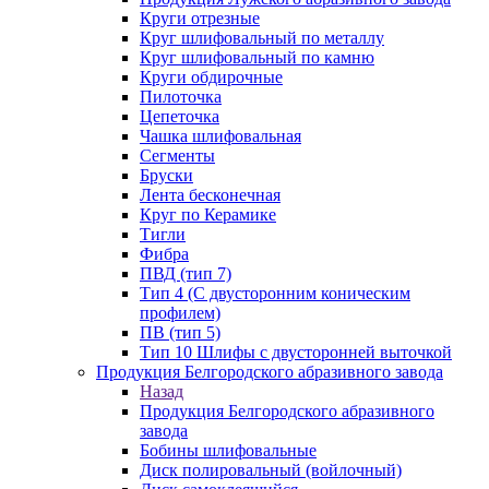
Круги отрезные
Круг шлифовальный по металлу
Круг шлифовальный по камню
Круги обдирочные
Пилоточка
Цепеточка
Чашка шлифовальная
Сегменты
Бруски
Лента бесконечная
Круг по Керамике
Тигли
Фибра
ПВД (тип 7)
Тип 4 (С двусторонним коническим
профилем)
ПВ (тип 5)
Тип 10 Шлифы с двусторонней выточкой
Продукция Белгородского абразивного завода
Назад
Продукция Белгородского абразивного
завода
Бобины шлифовальные
Диск полировальный (войлочный)