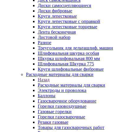
Диск самоклеящийся
Диски самосцепляющиеся
Диски фибровые
Круги лепестковые
Круги лепестковые с оправкой
Круги лепестковые торцевые
Лента бесконечная
Листовой набор
Разное
Треугольник для дельташлиф. машин
Шлифовальная шкурка особая
Шкурка шлифовальная 800 мм
Шлифовальная Шкурка 775
Круги шлифовальные фибровые
Расходные материалы для сварки
Назад
Расходные материалы для сварки
Электроды и проволока
Баллоны
Газосварочное оборудование
Горелки газовоздушные
Газовые горелки
Горелки газосварочные
Резаки газовые
Товары для газосварочных работ