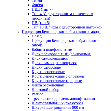
Тигли
Фибра
ПВД (тип 7)
Тип 4 (С двусторонним коническим
профилем)
ПВ (тип 5)
Тип 10 Шлифы с двусторонней выточкой
Продукция Белгородского абразивного завода
Назад
Продукция Белгородского абразивного
завода
Бобины шлифовальные
Диск полировальный (войлочный)
Диск самоклеящийся
Диски самосцепляющиеся
Диски фибровые
Круги лепестковые
Круги лепестковые с оправкой
Круги лепестковые торцевые
Лента бесконечная
Листовой набор
Разное
Треугольник для дельташлиф. машин
Шлифовальная шкурка особая
Шкурка шлифовальная 800 мм