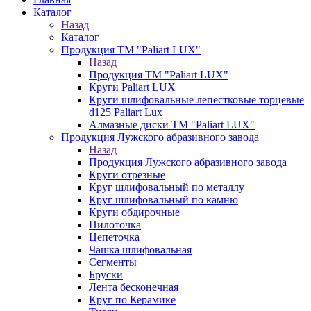
Каталог
Назад
Каталог
Продукция ТМ "Paliart LUX"
Назад
Продукция ТМ "Paliart LUX"
Круги Paliart LUX
Круги шлифовальные лепестковые торцевые
d125 Paliart Lux
Алмазные диски ТМ "Paliart LUX"
Продукция Лужского абразивного завода
Назад
Продукция Лужского абразивного завода
Круги отрезные
Круг шлифовальный по металлу
Круг шлифовальный по камню
Круги обдирочные
Пилоточка
Цепеточка
Чашка шлифовальная
Сегменты
Бруски
Лента бесконечная
Круг по Керамике