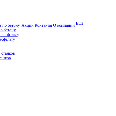
Ещё
Акции
Контакты
О компании
по бетону
асфальту
танков