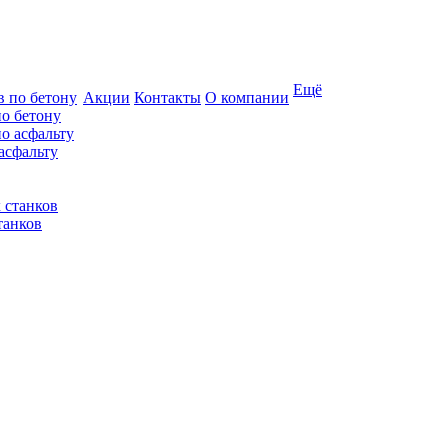
Ещё
Акции
Контакты
О компании
по бетону
асфальту
танков