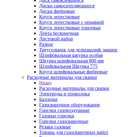
Диск самоклеящийся
Диски самосцепляющиеся
Диски фибровые
Круги лепестковые
Круги лепестковые с оправкой
Круги лепестковые торцевые
Лента бесконечная
Листовой набор
Разное
Треугольник для дельташлиф. машин
Шлифовальная шкурка особая
Шкурка шлифовальная 800 мм
Шлифовальная Шкурка 775
Круги шлифовальные фибровые
Расходные материалы для сварки
Назад
Расходные материалы для сварки
Электроды и проволока
Баллоны
Газосварочное оборудование
Горелки газовоздушные
Газовые горелки
Горелки газосварочные
Резаки газовые
Товары для газосварочных работ