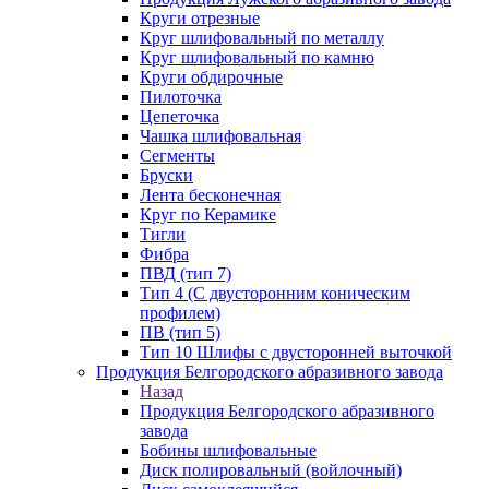
Круги отрезные
Круг шлифовальный по металлу
Круг шлифовальный по камню
Круги обдирочные
Пилоточка
Цепеточка
Чашка шлифовальная
Сегменты
Бруски
Лента бесконечная
Круг по Керамике
Тигли
Фибра
ПВД (тип 7)
Тип 4 (С двусторонним коническим
профилем)
ПВ (тип 5)
Тип 10 Шлифы с двусторонней выточкой
Продукция Белгородского абразивного завода
Назад
Продукция Белгородского абразивного
завода
Бобины шлифовальные
Диск полировальный (войлочный)