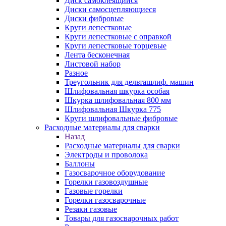
Диск самоклеящийся
Диски самосцепляющиеся
Диски фибровые
Круги лепестковые
Круги лепестковые с оправкой
Круги лепестковые торцевые
Лента бесконечная
Листовой набор
Разное
Треугольник для дельташлиф. машин
Шлифовальная шкурка особая
Шкурка шлифовальная 800 мм
Шлифовальная Шкурка 775
Круги шлифовальные фибровые
Расходные материалы для сварки
Назад
Расходные материалы для сварки
Электроды и проволока
Баллоны
Газосварочное оборудование
Горелки газовоздушные
Газовые горелки
Горелки газосварочные
Резаки газовые
Товары для газосварочных работ