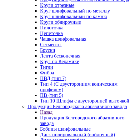
Круги отрезные
Круг шлифовальный по металлу
Круг шлифовальный по камню
Круги обдирочные
Пилоточка
Цепеточка
Чашка шлифовальная
Сегменты
Бруски
Лента бесконечная
Круг по Керамике
Тигли
Фибра
ПВД (тип 7)
Тип 4 (С двусторонним коническим
профилем)
ПВ (тип 5)
Тип 10 Шлифы с двусторонней выточкой
Продукция Белгородского абразивного завода
Назад
Продукция Белгородского абразивного
завода
Бобины шлифовальные
Диск полировальный (войлочный)