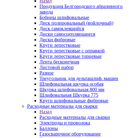
Назад
Продукция Белгородского абразивного
завода
Бобины шлифовальные
Диск полировальный (войлочный)
Диск самоклеящийся
Диски самосцепляющиеся
Диски фибровые
Круги лепестковые
Круги лепестковые с оправкой
Круги лепестковые торцевые
Лента бесконечная
Листовой набор
Разное
Треугольник для дельташлиф. машин
Шлифовальная шкурка особая
Шкурка шлифовальная 800 мм
Шлифовальная Шкурка 775
Круги шлифовальные фибровые
Расходные материалы для сварки
Назад
Расходные материалы для сварки
Электроды и проволока
Баллоны
Газосварочное оборудование