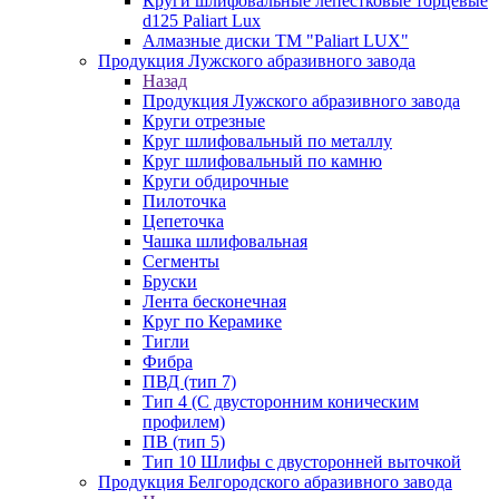
Круги шлифовальные лепестковые торцевые
d125 Paliart Lux
Алмазные диски ТМ "Paliart LUX"
Продукция Лужского абразивного завода
Назад
Продукция Лужского абразивного завода
Круги отрезные
Круг шлифовальный по металлу
Круг шлифовальный по камню
Круги обдирочные
Пилоточка
Цепеточка
Чашка шлифовальная
Сегменты
Бруски
Лента бесконечная
Круг по Керамике
Тигли
Фибра
ПВД (тип 7)
Тип 4 (С двусторонним коническим
профилем)
ПВ (тип 5)
Тип 10 Шлифы с двусторонней выточкой
Продукция Белгородского абразивного завода