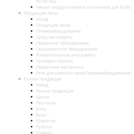
по бетону
Чашки твердосплавные и стальные для УШМ
Продукция Арма
Назад
Продукция Арма
Пневмооборудование
Средства защиты
Сварочное оборудование
Газосварочное оборудование
Измерительный инструмент
Тепловая техника
Сварочные материалы
Реле для компрессоров;Пневмооборудование
Разная продукция
Назад
Разная продукция
Щетки
Перчатки
Биты
Буры
Отвертки
Рулетки
Уровни