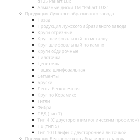
d125 Paliart Lux
Алмазные диски ТМ "Paliart LUX"
Продукция Лужского абразивного завода
Назад
Продукция Лужского абразивного завода
Круги отрезные
Круг шлифовальный по металлу
Круг шлифовальный по камню
Круги обдирочные
Пилоточка
Цепеточка
Чашка шлифовальная
Сегменты
Бруски
Лента бесконечная
Круг по Керамике
Тигли
Фибра
ПВД (тип 7)
Тип 4 (С двусторонним коническим профилем)
ПВ (тип 5)
Тип 10 Шлифы с двусторонней выточкой
Продукция Белгородского абразивного завода