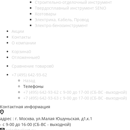
Строительно-отделочный инструмент
Твердосплавный инструмент SENO
Хозтовары
Электрика, Кабель, Провод
Электро-бензоинструмент
Акции
Контакты
О компании
Корзина
0
Отложенные
0
Сравнение товаров
0
+7 (495) 642-93-62
Назад
Телефоны
+7 (495) 642-93-62
c 9-00 до 17-00 (СБ-ВС -выходной)
+7 (495) 642-93-63
c 9-00 до 17-00 (СБ-ВС -выходной)
Контактная информация
адрес : г. Москва, ул.Малая Юшуньская, д1,к.1
- c 9-00 до 16-00 (СБ-ВС - выходной)