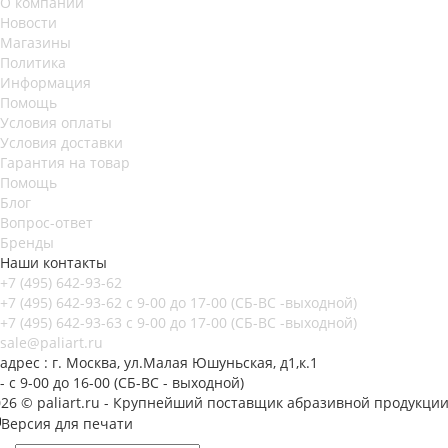
О компании
Новости
Магазины
Политика
Информация
Помощь
Условия оплаты
Условия доставки
Гарантия на товар
Помощь
Блог
Вопрос-ответ
Бренды
Наши контакты
+7 (495) 642-93-62
+7 (495) 642-93-62
c 9-00 до 17-00 (СБ-ВС -выходной)
+7 (495) 642-93-63
c 9-00 до 17-00 (СБ-ВС -выходной)
sale@paliart.ru
адрес : г. Москва, ул.Малая Юшуньская, д1,к.1
- c 9-00 до 16-00 (СБ-ВС - выходной)
026 © paliart.ru - Крупнейший поставщик абразивной продукци
Версия для печати