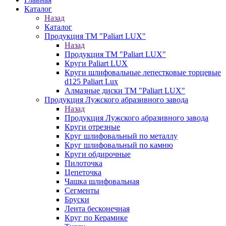
Каталог
Назад
Каталог
Продукция ТМ "Paliart LUX"
Назад
Продукция ТМ "Paliart LUX"
Круги Paliart LUX
Круги шлифовальные лепестковые торцевые
d125 Paliart Lux
Алмазные диски ТМ "Paliart LUX"
Продукция Лужского абразивного завода
Назад
Продукция Лужского абразивного завода
Круги отрезные
Круг шлифовальный по металлу
Круг шлифовальный по камню
Круги обдирочные
Пилоточка
Цепеточка
Чашка шлифовальная
Сегменты
Бруски
Лента бесконечная
Круг по Керамике