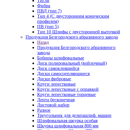
Тигли
Фибра
ПВД (тип 7)
Тип 4 (С двусторонним коническим
профилем)
ПВ (тип 5)
Тип 10 Шлифы с двусторонней выточкой
Продукция Белгородского абразивного завода
Назад
Продукция Белгородского абразивного
завода
Бобины шлифовальные
Диск полировальный (войлочный)
Диск самоклеящийся
Диски самосцепляющиеся
Диски фибровые
Круги лепестковые
Круги лепестковые с оправкой
Круги лепестковые торцевые
Лента бесконечная
Листовой набор
Разное
Треугольник для дельташлиф. машин
Шлифовальная шкурка особая
Шкурка шлифовальная 800 мм