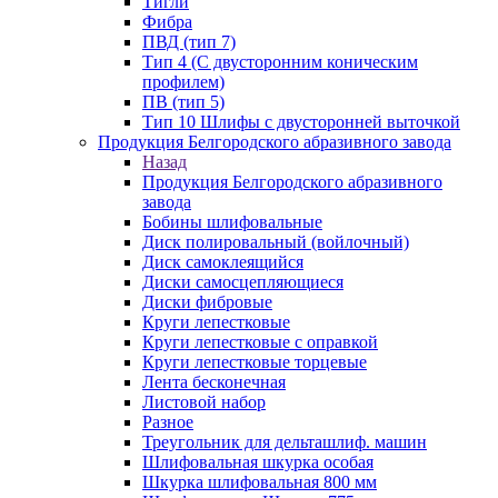
Тигли
Фибра
ПВД (тип 7)
Тип 4 (С двусторонним коническим
профилем)
ПВ (тип 5)
Тип 10 Шлифы с двусторонней выточкой
Продукция Белгородского абразивного завода
Назад
Продукция Белгородского абразивного
завода
Бобины шлифовальные
Диск полировальный (войлочный)
Диск самоклеящийся
Диски самосцепляющиеся
Диски фибровые
Круги лепестковые
Круги лепестковые с оправкой
Круги лепестковые торцевые
Лента бесконечная
Листовой набор
Разное
Треугольник для дельташлиф. машин
Шлифовальная шкурка особая
Шкурка шлифовальная 800 мм