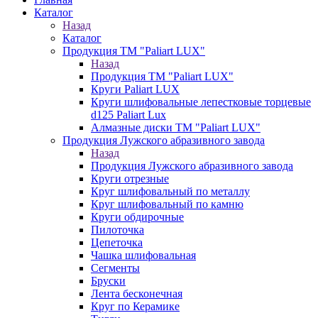
Каталог
Назад
Каталог
Продукция ТМ "Paliart LUX"
Назад
Продукция ТМ "Paliart LUX"
Круги Paliart LUX
Круги шлифовальные лепестковые торцевые
d125 Paliart Lux
Алмазные диски ТМ "Paliart LUX"
Продукция Лужского абразивного завода
Назад
Продукция Лужского абразивного завода
Круги отрезные
Круг шлифовальный по металлу
Круг шлифовальный по камню
Круги обдирочные
Пилоточка
Цепеточка
Чашка шлифовальная
Сегменты
Бруски
Лента бесконечная
Круг по Керамике