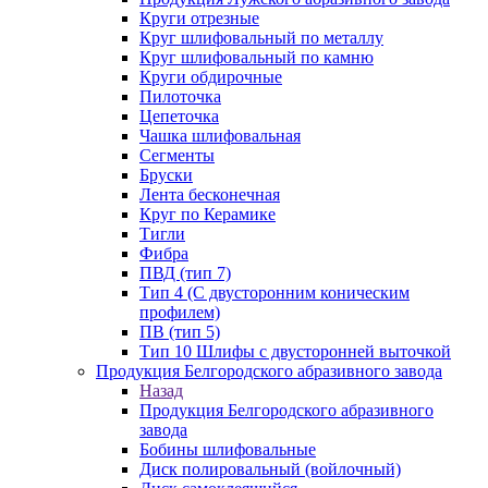
Круги отрезные
Круг шлифовальный по металлу
Круг шлифовальный по камню
Круги обдирочные
Пилоточка
Цепеточка
Чашка шлифовальная
Сегменты
Бруски
Лента бесконечная
Круг по Керамике
Тигли
Фибра
ПВД (тип 7)
Тип 4 (С двусторонним коническим
профилем)
ПВ (тип 5)
Тип 10 Шлифы с двусторонней выточкой
Продукция Белгородского абразивного завода
Назад
Продукция Белгородского абразивного
завода
Бобины шлифовальные
Диск полировальный (войлочный)