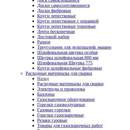
Диск самоклеящийся
Диски самосцепляющиеся
Диски фибровые
Круги лепестковые
Круги лепестковые с оправкой
Круги лепестковые торцевые
Лента бесконечная
Листовой набор
Разное
Треугольник для дельташлиф. машин
Шлифовальная шкурка особая
Шкурка шлифовальная 800 мм
Шлифовальная Шкурка 775
Круги шлифовальные фибровые
Расходные материалы для сварки
Назад
Расходные материалы для сварки
Электроды и проволока
Баллоны
Газосварочное оборудование
Горелки газовоздушные
Газовые горелки
Горелки газосварочные
Резаки газовые
Товары для газосварочных работ