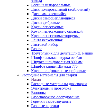
завода
Бобины шлифовальные
Диск полировальный (войлочный)
Диск самоклеящийся
Диски самосцепляющиеся
Диски фибровые
Круги лепестковые
Круги лепестковые с оправкой
Круги лепестковые торцевые
Лента бесконечная
Листовой набор
Разное
Треугольник для дельташлиф. машин
Шлифовальная шкурка особая
Шкурка шлифовальная 800 мм
Шлифовальная Шкурка 775
Круги шлифовальные фибровые
Расходные материалы для сварки
Назад
Расходные материалы для сварки
Электроды и проволока
Баллоны
Газосварочное оборудование
Горелки газовоздушные
Газовые горелки