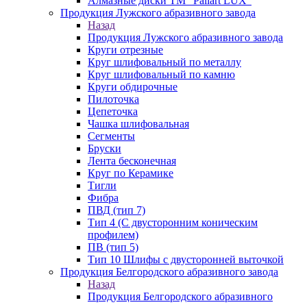
Алмазные диски ТМ "Paliart LUX"
Продукция Лужского абразивного завода
Назад
Продукция Лужского абразивного завода
Круги отрезные
Круг шлифовальный по металлу
Круг шлифовальный по камню
Круги обдирочные
Пилоточка
Цепеточка
Чашка шлифовальная
Сегменты
Бруски
Лента бесконечная
Круг по Керамике
Тигли
Фибра
ПВД (тип 7)
Тип 4 (С двусторонним коническим
профилем)
ПВ (тип 5)
Тип 10 Шлифы с двусторонней выточкой
Продукция Белгородского абразивного завода
Назад
Продукция Белгородского абразивного