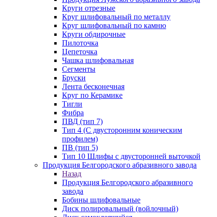
Круги отрезные
Круг шлифовальный по металлу
Круг шлифовальный по камню
Круги обдирочные
Пилоточка
Цепеточка
Чашка шлифовальная
Сегменты
Бруски
Лента бесконечная
Круг по Керамике
Тигли
Фибра
ПВД (тип 7)
Тип 4 (С двусторонним коническим
профилем)
ПВ (тип 5)
Тип 10 Шлифы с двусторонней выточкой
Продукция Белгородского абразивного завода
Назад
Продукция Белгородского абразивного
завода
Бобины шлифовальные
Диск полировальный (войлочный)