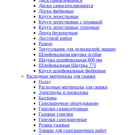
Диск самоклеящийся
Диски самосцепляющиеся
Диски фибровые
Круги лепестковые
Круги лепестковые с оправкой
Круги лепестковые торцевые
Лента бесконечная
Листовой набор
Разное
Треугольник для дельташлиф. машин
Шлифовальная шкурка особая
Шкурка шлифовальная 800 мм
Шлифовальная Шкурка 775
Круги шлифовальные фибровые
Расходные материалы для сварки
Назад
Расходные материалы для сварки
Электроды и проволока
Баллоны
Газосварочное оборудование
Горелки газовоздушные
Газовые горелки
Горелки газосварочные
Резаки газовые
Товары для газосварочных работ