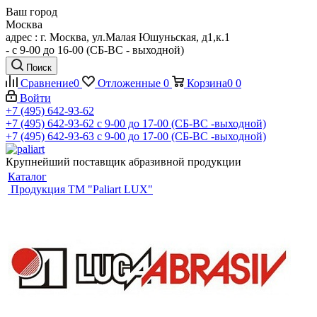
Ваш город
Москва
адрес : г. Москва, ул.Малая Юшуньская, д1,к.1
- c 9-00 до 16-00 (СБ-ВС - выходной)
Поиск
Сравнение
0
Отложенные
0
Корзина
0
0
Войти
+7 (495) 642-93-62
+7 (495) 642-93-62
c 9-00 до 17-00 (СБ-ВС -выходной)
+7 (495) 642-93-63
c 9-00 до 17-00 (СБ-ВС -выходной)
Крупнейший поставщик абразивной продукции
Каталог
Продукция ТМ "Paliart LUX"