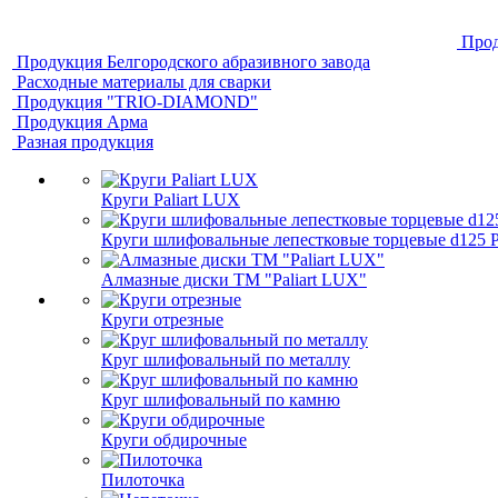
Прод
Продукция Белгородского абразивного завода
Расходные материалы для сварки
Продукция "TRIO-DIAMOND"
Продукция Арма
Разная продукция
Круги Paliart LUX
Круги шлифовальные лепестковые торцевые d125 Pa
Алмазные диски ТМ "Paliart LUX"
Круги отрезные
Круг шлифовальный по металлу
Круг шлифовальный по камню
Круги обдирочные
Пилоточка