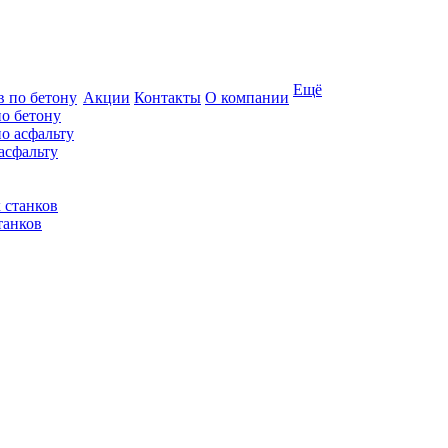
Ещё
Акции
Контакты
О компании
по бетону
асфальту
танков