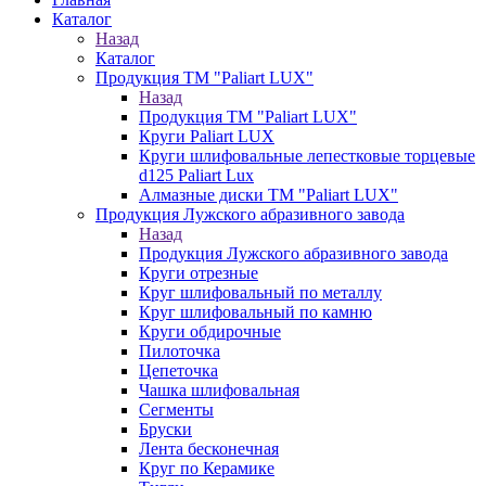
Каталог
Назад
Каталог
Продукция ТМ "Paliart LUX"
Назад
Продукция ТМ "Paliart LUX"
Круги Paliart LUX
Круги шлифовальные лепестковые торцевые
d125 Paliart Lux
Алмазные диски ТМ "Paliart LUX"
Продукция Лужского абразивного завода
Назад
Продукция Лужского абразивного завода
Круги отрезные
Круг шлифовальный по металлу
Круг шлифовальный по камню
Круги обдирочные
Пилоточка
Цепеточка
Чашка шлифовальная
Сегменты
Бруски
Лента бесконечная
Круг по Керамике