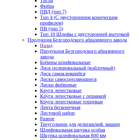
Тигли
Фибра
ПВД (тип 7)
Тип 4 (С двусторонним коническим
профилем)
ПВ (тип 5)
Тип 10 Шлифы с двусторонней выточкой
Продукция Белгородского абразивного завода
Назад
Продукция Белгородского абразивного
завода
Бобины шлифовальные
Диск полировальный (войлочный)
Диск самоклеящийся
Диски самосцепляющиеся
Диски фибровые
Круги лепестковые
Круги лепестковые с оправкой
Круги лепестковые торцевые
Лента бесконечная
Листовой набор
Разное
Треугольник для дельташлиф. машин
Шлифовальная шкурка особая
Шкурка шлифовальная 800 мм