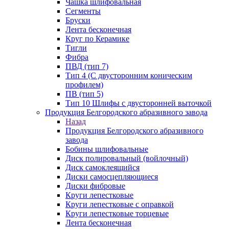
Чашка шлифовальная
Сегменты
Бруски
Лента бесконечная
Круг по Керамике
Тигли
Фибра
ПВД (тип 7)
Тип 4 (С двусторонним коническим
профилем)
ПВ (тип 5)
Тип 10 Шлифы с двусторонней выточкой
Продукция Белгородского абразивного завода
Назад
Продукция Белгородского абразивного
завода
Бобины шлифовальные
Диск полировальный (войлочный)
Диск самоклеящийся
Диски самосцепляющиеся
Диски фибровые
Круги лепестковые
Круги лепестковые с оправкой
Круги лепестковые торцевые
Лента бесконечная