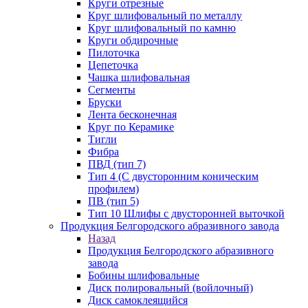
Круги отрезные
Круг шлифовальный по металлу
Круг шлифовальный по камню
Круги обдирочные
Пилоточка
Цепеточка
Чашка шлифовальная
Сегменты
Бруски
Лента бесконечная
Круг по Керамике
Тигли
Фибра
ПВД (тип 7)
Тип 4 (С двусторонним коническим
профилем)
ПВ (тип 5)
Тип 10 Шлифы с двусторонней выточкой
Продукция Белгородского абразивного завода
Назад
Продукция Белгородского абразивного
завода
Бобины шлифовальные
Диск полировальный (войлочный)
Диск самоклеящийся