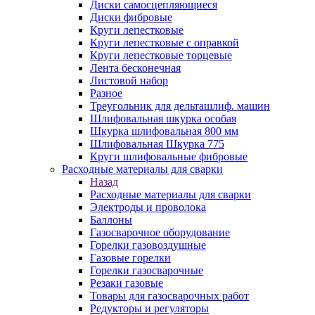
Диски самосцепляющиеся
Диски фибровые
Круги лепестковые
Круги лепестковые с оправкой
Круги лепестковые торцевые
Лента бесконечная
Листовой набор
Разное
Треугольник для дельташлиф. машин
Шлифовальная шкурка особая
Шкурка шлифовальная 800 мм
Шлифовальная Шкурка 775
Круги шлифовальные фибровые
Расходные материалы для сварки
Назад
Расходные материалы для сварки
Электроды и проволока
Баллоны
Газосварочное оборудование
Горелки газовоздушные
Газовые горелки
Горелки газосварочные
Резаки газовые
Товары для газосварочных работ
Редукторы и регуляторы