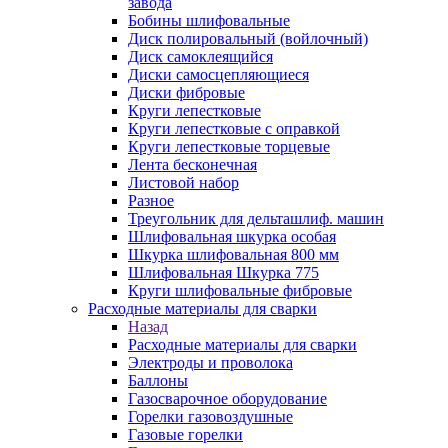
завода
Бобины шлифовальные
Диск полировальный (войлочный)
Диск самоклеящийся
Диски самосцепляющиеся
Диски фибровые
Круги лепестковые
Круги лепестковые с оправкой
Круги лепестковые торцевые
Лента бесконечная
Листовой набор
Разное
Треугольник для дельташлиф. машин
Шлифовальная шкурка особая
Шкурка шлифовальная 800 мм
Шлифовальная Шкурка 775
Круги шлифовальные фибровые
Расходные материалы для сварки
Назад
Расходные материалы для сварки
Электроды и проволока
Баллоны
Газосварочное оборудование
Горелки газовоздушные
Газовые горелки