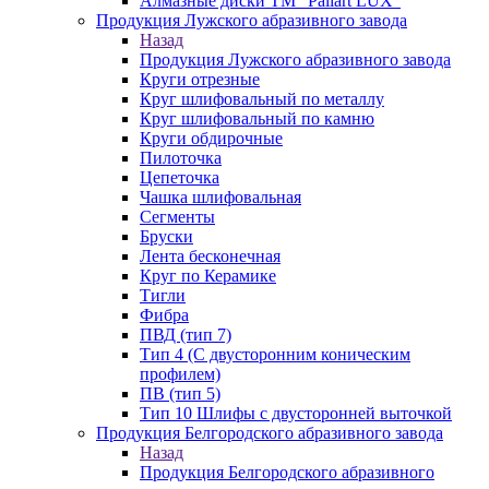
Алмазные диски ТМ "Paliart LUX"
Продукция Лужского абразивного завода
Назад
Продукция Лужского абразивного завода
Круги отрезные
Круг шлифовальный по металлу
Круг шлифовальный по камню
Круги обдирочные
Пилоточка
Цепеточка
Чашка шлифовальная
Сегменты
Бруски
Лента бесконечная
Круг по Керамике
Тигли
Фибра
ПВД (тип 7)
Тип 4 (С двусторонним коническим
профилем)
ПВ (тип 5)
Тип 10 Шлифы с двусторонней выточкой
Продукция Белгородского абразивного завода
Назад
Продукция Белгородского абразивного