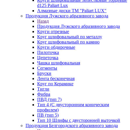
Круги шлифовальные лепестковые торцевые
d125 Paliart Lux
Алмазные диски ТМ "Paliart LUX"
Продукция Лужского абразивного завода
Назад
Продукция Лужского абразивного завода
Круги отрезные
Круг шлифовальный по металлу
Круг шлифовальный по камню
Круги обдирочные
Пилоточка
Цепеточка
Чашка шлифовальная
Сегменты
Бруски
Лента бесконечная
Круг по Керамике
Тигли
Фибра
ПВД (тип 7)
Тип 4 (С двусторонним коническим
профилем)
ПВ (тип 5)
Тип 10 Шлифы с двусторонней выточкой
Продукция Белгородского абразивного завода