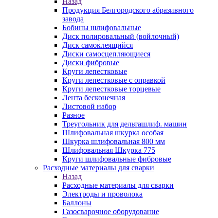
Назад
Продукция Белгородского абразивного
завода
Бобины шлифовальные
Диск полировальный (войлочный)
Диск самоклеящийся
Диски самосцепляющиеся
Диски фибровые
Круги лепестковые
Круги лепестковые с оправкой
Круги лепестковые торцевые
Лента бесконечная
Листовой набор
Разное
Треугольник для дельташлиф. машин
Шлифовальная шкурка особая
Шкурка шлифовальная 800 мм
Шлифовальная Шкурка 775
Круги шлифовальные фибровые
Расходные материалы для сварки
Назад
Расходные материалы для сварки
Электроды и проволока
Баллоны
Газосварочное оборудование