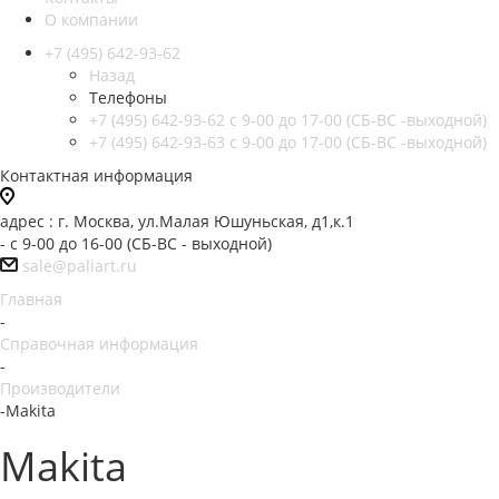
О компании
+7 (495) 642-93-62
Назад
Телефоны
+7 (495) 642-93-62
c 9-00 до 17-00 (СБ-ВС -выходной)
+7 (495) 642-93-63
c 9-00 до 17-00 (СБ-ВС -выходной)
Контактная информация
адрес : г. Москва, ул.Малая Юшуньская, д1,к.1
- c 9-00 до 16-00 (СБ-ВС - выходной)
sale@paliart.ru
Главная
-
Справочная информация
-
Производители
-
Makita
Makita