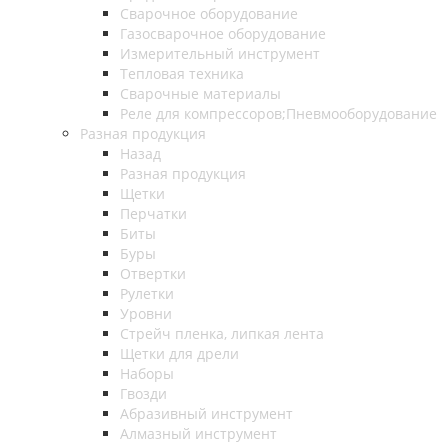
Сварочное оборудование
Газосварочное оборудование
Измерительный инструмент
Тепловая техника
Сварочные материалы
Реле для компрессоров;Пневмооборудование
Разная продукция
Назад
Разная продукция
Щетки
Перчатки
Биты
Буры
Отвертки
Рулетки
Уровни
Стрейч пленка, липкая лента
Щетки для дрели
Наборы
Гвозди
Абразивный инструмент
Алмазный инструмент