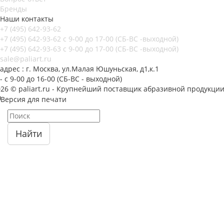
Бренды
Наши контакты
+7 (495) 642-93-62
+7 (495) 642-93-62
c 9-00 до 17-00 (СБ-ВС -выходной)
+7 (495) 642-93-63
c 9-00 до 17-00 (СБ-ВС -выходной)
sale@paliart.ru
адрес : г. Москва, ул.Малая Юшуньская, д1,к.1
- c 9-00 до 16-00 (СБ-ВС - выходной)
026 © paliart.ru - Крупнейший поставщик абразивной продукци
Версия для печати
Найти