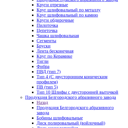
Круги отрезные
Круг шлифовальный по металлу
Круг шлифовальный по камню
Круги обдирочные
Пилоточка
Цепеточка
Чашка шлифовальная
Сегменты
Бруски
Лента бесконечная
Круг по Керамике
Тигли
Фибра
ПВД (тип 7)
Тип 4 (С двусторонним коническим
профилем)
ПВ (тип 5)
Тип 10 Шлифы с двусторонней выточкой
Продукция Белгородского абразивного завода
Назад
Продукция Белгородского абразивного
завода
Бобины шлифовальные
Диск полировальный (войлочный)