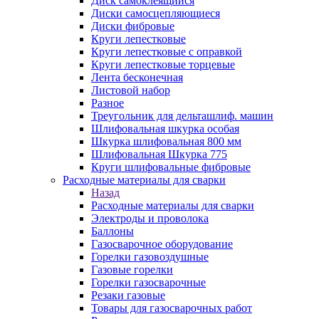
Диск самоклеящийся
Диски самосцепляющиеся
Диски фибровые
Круги лепестковые
Круги лепестковые с оправкой
Круги лепестковые торцевые
Лента бесконечная
Листовой набор
Разное
Треугольник для дельташлиф. машин
Шлифовальная шкурка особая
Шкурка шлифовальная 800 мм
Шлифовальная Шкурка 775
Круги шлифовальные фибровые
Расходные материалы для сварки
Назад
Расходные материалы для сварки
Электроды и проволока
Баллоны
Газосварочное оборудование
Горелки газовоздушные
Газовые горелки
Горелки газосварочные
Резаки газовые
Товары для газосварочных работ