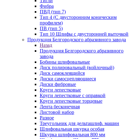
Тигли
Фибра
ПВД (тип 7)
Тип 4 (С двусторонним коническим
профилем)
ПВ (тип 5)
Тип 10 Шлифы с двусторонней выточкой
Продукция Белгородского абразивного завода
Назад
Продукция Белгородского абразивного
завода
Бобины шлифовальные
Диск полировальный (войлочный)
Диск самоклеящийся
Диски самосцепляющиеся
Диски фибровые
Круги лепестковые
Круги лепестковые с оправкой
Круги лепестковые торцевые
Лента бесконечная
Листовой набор
Разное
Треугольник для дельташлиф. машин
Шлифовальная шкурка особая
Шкурка шлифовальная 800 мм