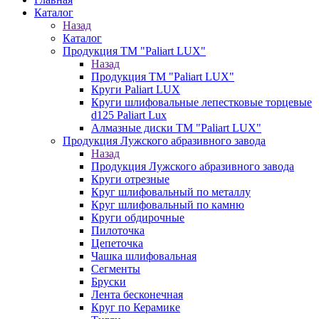
Каталог
Назад
Каталог
Продукция ТМ "Paliart LUX"
Назад
Продукция ТМ "Paliart LUX"
Круги Paliart LUX
Круги шлифовальные лепестковые торцевые
d125 Paliart Lux
Алмазные диски ТМ "Paliart LUX"
Продукция Лужского абразивного завода
Назад
Продукция Лужского абразивного завода
Круги отрезные
Круг шлифовальный по металлу
Круг шлифовальный по камню
Круги обдирочные
Пилоточка
Цепеточка
Чашка шлифовальная
Сегменты
Бруски
Лента бесконечная
Круг по Керамике